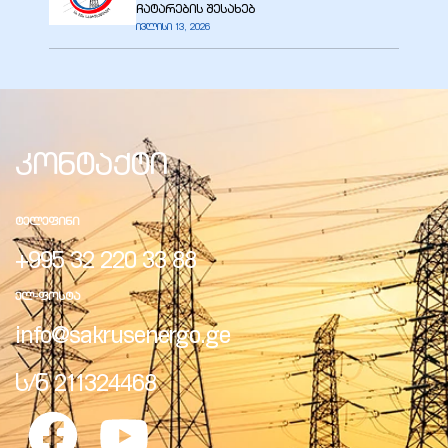
ჩატარების შესახებ
ივლისი 13, 2026
კონტაქტი
ᲢᲔᲚᲔᲤᲘᲜᲘ
+995 32 220 33 88
ᲔᲚ-ᲤᲝᲡᲢᲐ
info@sakrusenergo.ge
ს/ნ 211324468