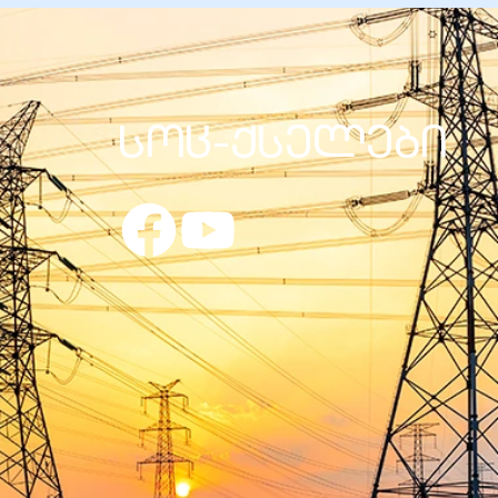
სოც-ქსელები