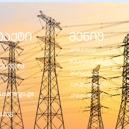
ტაქტი
მენიუ
კომპანია
შესყიდვები
20 33 88
პროექტები
პარტნიორები
usenergo.ge
კონტაქტი
24468