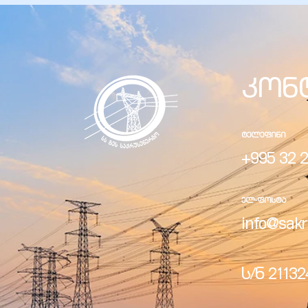
კონ
ელი“
ნდა –
ᲢᲔᲚᲔᲤᲘᲜᲘ
+995 32 2
ᲔᲚ-ᲤᲝᲡᲢᲐ
info@sakr
ს/ნ 2113